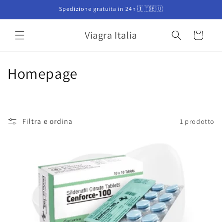
Vai
Spedizione gratuita in 24h 🇮🇹🇪🇺
direttamente
ai contenuti
Viagra Italia
Carrello
C
Homepage
o
l
Filtra e ordina
1 prodotto
l
e
z
i
o