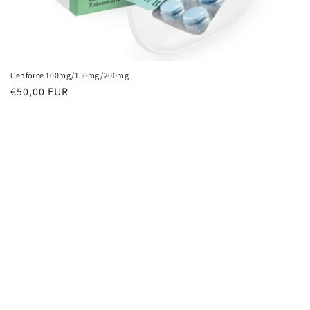
n
e
:
Cenforce 100mg/150mg/200mg
Prezzo
€50,00 EUR
di
listino