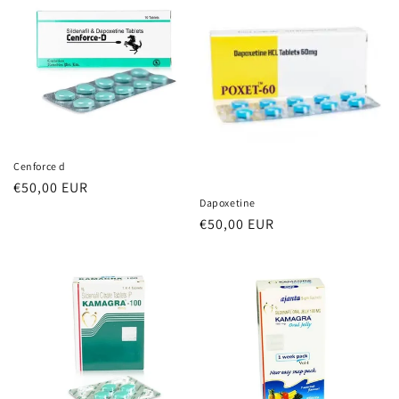
Cenforce d
Prezzo
€50,00 EUR
Dapoxetine
di
Prezzo
€50,00 EUR
listino
di
listino