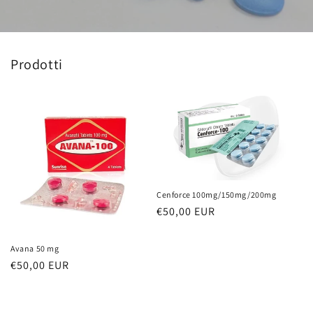
Prodotti
Cenforce 100mg/150mg/200mg
Prezzo
€50,00 EUR
di
listino
Avana 50 mg
Prezzo
€50,00 EUR
di
listino