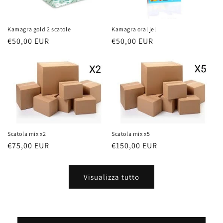
Kamagra gold 2 scatole
Kamagra oral jel
Prezzo
€50,00 EUR
Prezzo
€50,00 EUR
di
di
listino
listino
Scatola mix x2
Scatola mix x5
Prezzo
€75,00 EUR
Prezzo
€150,00 EUR
di
di
listino
listino
Visualizza tutto