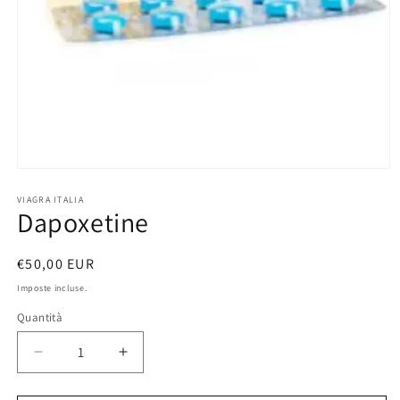
Apri
contenuti
multimediali
VIAGRA ITALIA
Dapoxetine
1
in
finestra
modale
Prezzo
€50,00 EUR
di
Imposte incluse.
listino
Quantità
Diminuisci
Aumenta
quantità
quantità
per
per