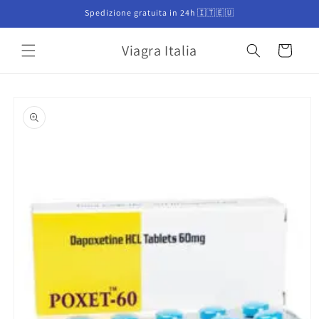
Vai
Spedizione gratuita in 24h 🇮🇹🇪🇺
direttamente
ai contenuti
Viagra Italia
Carrello
Passa alle
informazioni
sul prodotto