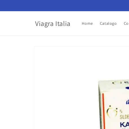
Vai
direttamente
ai contenuti
Viagra Italia
Home
Catalogo
Co
Passa alle
informazioni
sul prodotto