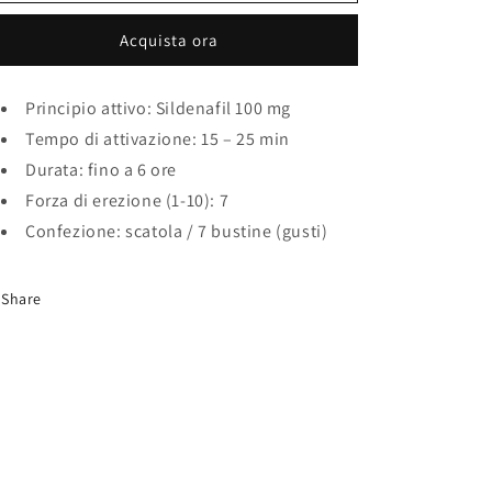
o
oral
oral
jel
jel
g
Acquista ora
r
a
Principio attivo: Sildenafil 100 mg
f
Tempo di attivazione: 15 – 25 min
i
Durata: fino a 6 ore
c
Forza di erezione (1-10): 7
Confezione: scatola / 7 bustine (gusti)
a
Share